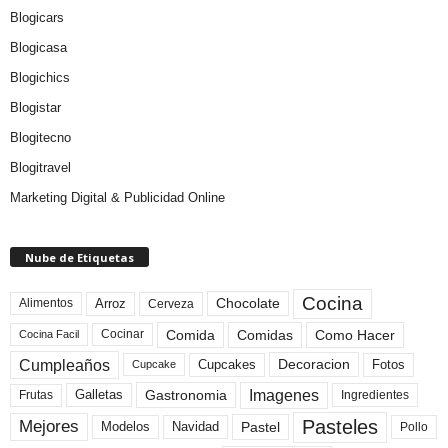
Blogicars
Blogicasa
Blogichics
Blogistar
Blogitecno
Blogitravel
Marketing Digital & Publicidad Online
Nube de Etiquetas
Cocina
Arroz
Alimentos
Chocolate
Cerveza
Comida
Comidas
Como Hacer
Cocinar
Cocina Facil
Cumpleaños
Cupcakes
Fotos
Decoracion
Cupcake
Imagenes
Gastronomia
Frutas
Galletas
Ingredientes
Pasteles
Mejores
Modelos
Navidad
Pastel
Pollo