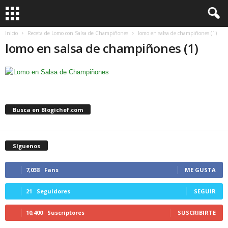
Inicio
Receta de Lomo con Salsa de Champiñones
lomo en salsa de champiñones (1)
lomo en salsa de champiñones (1)
Busca en Blogichef.com
Síguenos
7,038
Fans
ME GUSTA
21
Seguidores
SEGUIR
10,400
Suscriptores
SUSCRIBIRTE