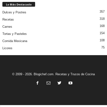
Lo Más Destacado
357
Dulces y Postres
318
Recetas
168
Carnes
154
Tortas y Pasteles
108
Comida Mexicana
75
Licores
© 2009 - 2026. Blogichef.com. Recetas y Trucos de Cocina