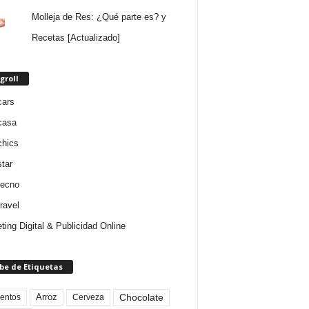
Molleja de Res: ¿Qué parte es? y
Recetas [Actualizado]
groll
cars
casa
chics
star
tecno
ravel
ting Digital & Publicidad Online
be de Etiquetas
Arroz
entos
Chocolate
Cerveza