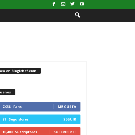
sca en Blogichef.com
guenos
7,038
Fans
ME GUSTA
21
Seguidores
SEGUIR
10,400
Suscriptores
SUSCRIBIRTE