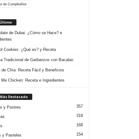
as de Cumpleaños
 Último
late de Dubai: ¿Cómo se Hace? e
dientes
l Cookies: ¿Qué es? y Receta
a Tradicional de Garbanzos con Bacalao
 de Chía: Receta Fácil y Beneficios
 Me Chicken: Receta e Ingredientes
 Más Destacado
357
s y Postres
318
tas
168
es
154
s y Pasteles