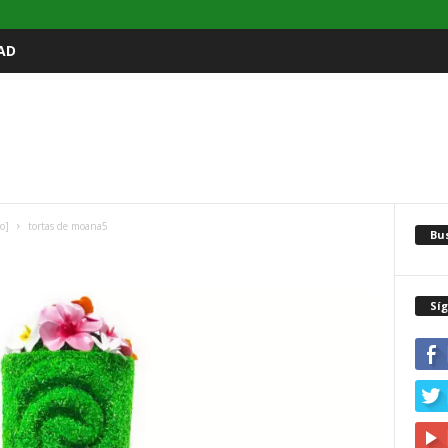
AD
o]
tortas de moana5
Bu
Sí