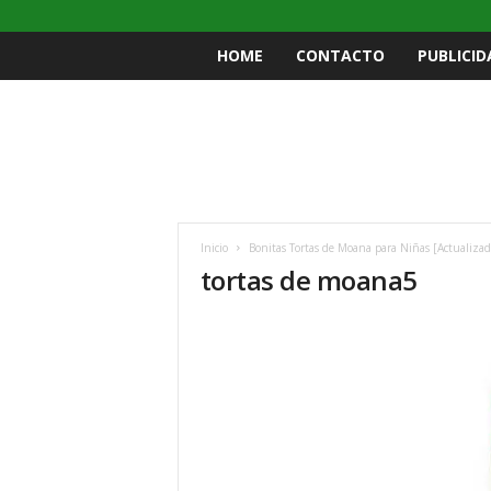
HOME
CONTACTO
PUBLICID
Inicio
Bonitas Tortas de Moana para Niñas [Actualizad
tortas de moana5