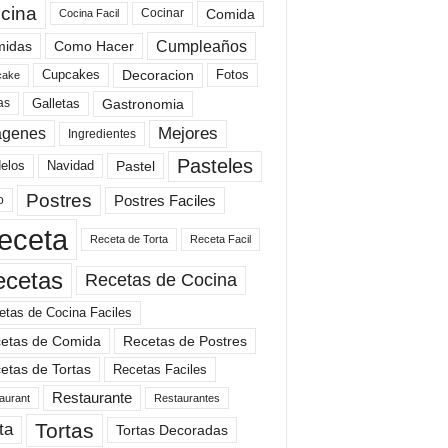
cina
Comida
Cocinar
Cocina Facil
Cumpleaños
idas
Como Hacer
Cupcakes
Fotos
Decoracion
cake
Gastronomia
as
Galletas
Mejores
agenes
Ingredientes
Pasteles
elos
Navidad
Pastel
Postres
Postres Faciles
o
eceta
Receta de Torta
Receta Facil
ecetas
Recetas de Cocina
etas de Cocina Faciles
etas de Comida
Recetas de Postres
etas de Tortas
Recetas Faciles
Restaurante
aurant
Restaurantes
Tortas
ta
Tortas Decoradas