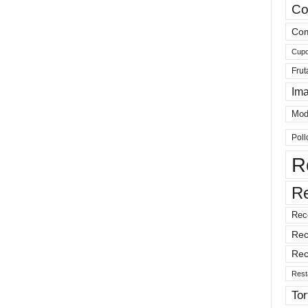
Co
Com
Cup
Frut
Im
Mod
Poll
R
R
Rec
Rec
Rec
Rest
Tor