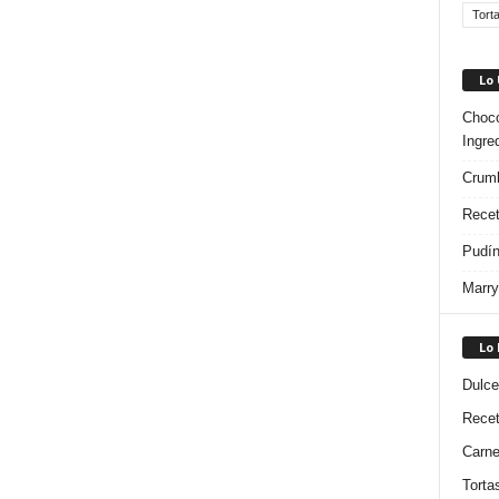
Tort
Lo
Choco
Ingre
Crumb
Recet
Pudín
Marry
Lo
Dulce
Rece
Carn
Torta