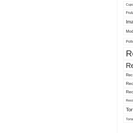
Cup
Frut
Im
Mod
Poll
R
R
Rec
Rec
Rec
Rest
Tor
Tort