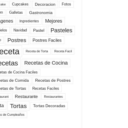
Cupcakes
Fotos
Decoracion
cake
Gastronomia
as
Galletas
Mejores
agenes
Ingredientes
Pasteles
elos
Navidad
Pastel
Postres
Postres Faciles
o
eceta
Receta de Torta
Receta Facil
ecetas
Recetas de Cocina
etas de Cocina Faciles
etas de Comida
Recetas de Postres
etas de Tortas
Recetas Faciles
Restaurante
aurant
Restaurantes
Tortas
ta
Tortas Decoradas
as de Cumpleaños