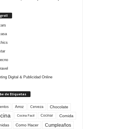
groll
cars
casa
chics
star
tecno
ravel
ting Digital & Publicidad Online
be de Etiquetas
Arroz
entos
Chocolate
Cerveza
cina
Comida
Cocinar
Cocina Facil
Cumpleaños
idas
Como Hacer