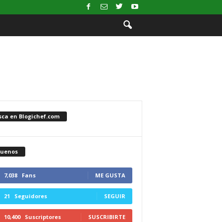
sca en Blogichef.com
guenos
7,038
Fans
ME GUSTA
21
Seguidores
SEGUIR
10,400
Suscriptores
SUSCRIBIRTE