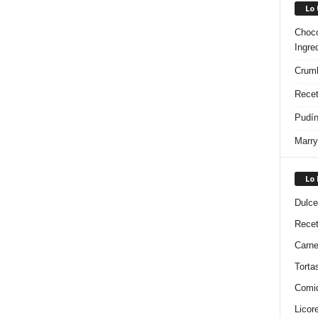
Lo
Choco
Ingre
Crumb
Recet
Pudín
Marry
Lo
Dulce
Rece
Carn
Torta
Comi
Licor