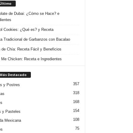
 Último
late de Dubai: ¿Cómo se Hace? e
dientes
l Cookies: ¿Qué es? y Receta
a Tradicional de Garbanzos con Bacalao
 de Chía: Receta Fácil y Beneficios
 Me Chicken: Receta e Ingredientes
 Más Destacado
357
s y Postres
318
tas
168
es
154
s y Pasteles
108
da Mexicana
75
es