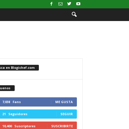
sca en Blogichef.com
guenos
7,038
Fans
ME GUSTA
21
Seguidores
SEGUIR
10,400
Suscriptores
SUSCRIBIRTE