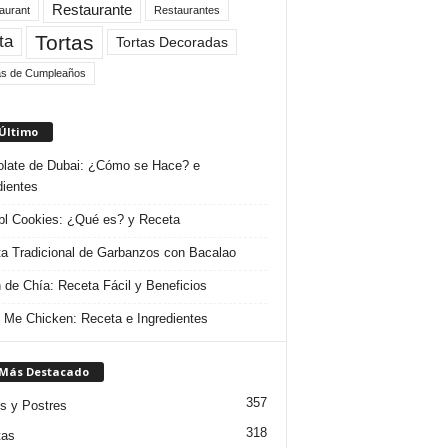
Restaurante
aurant
Restaurantes
Tortas
ta
Tortas Decoradas
as de Cumpleaños
 Último
late de Dubai: ¿Cómo se Hace? e
dientes
l Cookies: ¿Qué es? y Receta
a Tradicional de Garbanzos con Bacalao
 de Chía: Receta Fácil y Beneficios
 Me Chicken: Receta e Ingredientes
 Más Destacado
357
s y Postres
318
tas