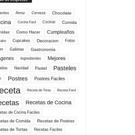
Arroz
entos
Chocolate
Cerveza
cina
Comida
Cocinar
Cocina Facil
Cumpleaños
idas
Como Hacer
Cupcakes
Fotos
Decoracion
cake
Gastronomia
as
Galletas
Mejores
agenes
Ingredientes
Pasteles
elos
Navidad
Pastel
Postres
Postres Faciles
o
eceta
Receta de Torta
Receta Facil
ecetas
Recetas de Cocina
etas de Cocina Faciles
etas de Comida
Recetas de Postres
etas de Tortas
Recetas Faciles