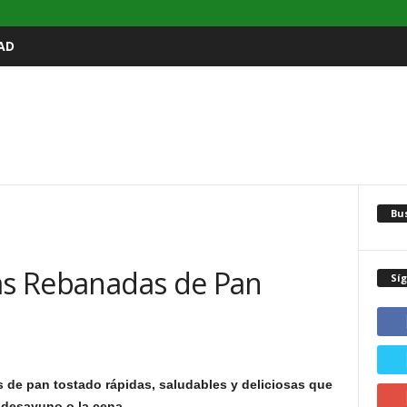
AD
Bu
sas Rebanadas de Pan
Sí
 de pan tostado rápidas, saludables y deliciosas que
l desayuno o la cena.