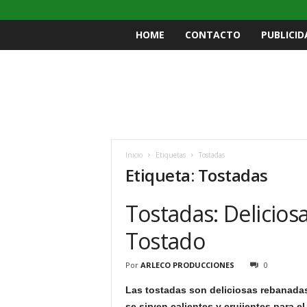
HOME
CONTACTO
PUBLICID
Inicio
Etiquetas
Tostadas
Etiqueta: Tostadas
Tostadas: Delicio
Tostado
Por
ARLECO PRODUCCIONES
0
Las tostadas son deliciosas rebanadas
se sirven calientes y crujientes para e