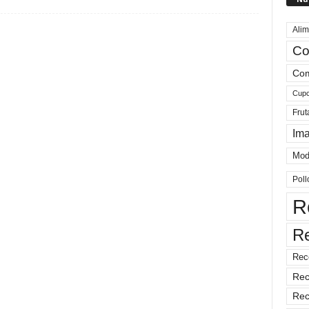
Alim
Co
Com
Cup
Frut
Im
Mod
Poll
R
R
Rec
Rec
Rec