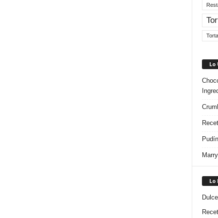
Rest
Tor
Tort
Lo
Choco
Ingre
Crumb
Recet
Pudín
Marry
Lo
Dulce
Rece