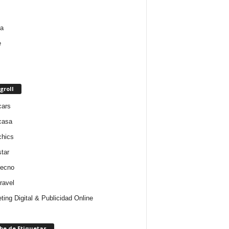
groll
cars
casa
chics
star
tecno
ravel
ting Digital & Publicidad Online
be de Etiquetas