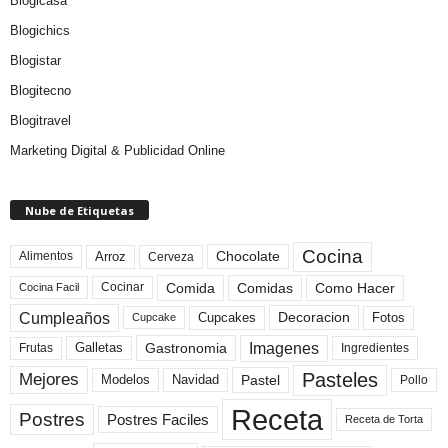
Blogicasa
Blogichics
Blogistar
Blogitecno
Blogitravel
Marketing Digital & Publicidad Online
Nube de Etiquetas
Cocina
Arroz
Alimentos
Chocolate
Cerveza
Comida
Comidas
Como Hacer
Cocinar
Cocina Facil
Cumpleaños
Cupcakes
Fotos
Decoracion
Cupcake
Imagenes
Gastronomia
Frutas
Galletas
Ingredientes
Pasteles
Mejores
Modelos
Navidad
Pastel
Pollo
Receta
Postres
Postres Faciles
Receta de Torta