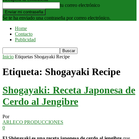
tu correo electrónico
Se te ha enviado una contraseña por correo electrónico.
Home
Contacto
Publicidad
Inicio
Etiquetas
Shogayaki Recipe
Etiqueta: Shogayaki Recipe
Shogayaki: Receta Japonesa de
Cerdo al Jengibre
Por
ARLECO PRODUCCIONES
0
El Shōgayaki es una receta japonesa de cerdo al jengibre
que