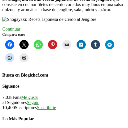
consiste en cocinar filetes de cerdo cortados muy finos en una salsa
dulzona y aromática a base de jengibre, sake, mirin y azúcar.
Continuar
Comparte esto:
Busca en Blogichef.com
Síguenos
7,038
Fans
Me gusta
21
Seguidores
Seguir
10,400
Suscriptores
Suscribirte
Lo Más Popular