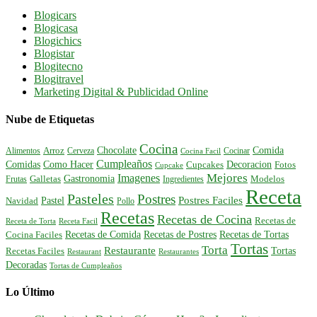
Blogicars
Blogicasa
Blogichics
Blogistar
Blogitecno
Blogitravel
Marketing Digital & Publicidad Online
Nube de Etiquetas
Cocina
Comida
Chocolate
Alimentos
Arroz
Cerveza
Cocinar
Cocina Facil
Cumpleaños
Comidas
Como Hacer
Decoracion
Cupcakes
Fotos
Cupcake
Mejores
Imagenes
Gastronomia
Frutas
Galletas
Ingredientes
Modelos
Receta
Pasteles
Postres
Postres Faciles
Pastel
Navidad
Pollo
Recetas
Recetas de Cocina
Recetas de
Receta de Torta
Receta Facil
Recetas de Comida
Recetas de Postres
Recetas de Tortas
Cocina Faciles
Tortas
Torta
Restaurante
Tortas
Recetas Faciles
Restaurant
Restaurantes
Decoradas
Tortas de Cumpleaños
Lo Último