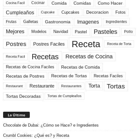
Comida
Comidas
Como Hacer
Cocinar
Cocina Facil
Cumpleaños
Cupcakes
Fotos
Decoracion
Cupcake
Imagenes
Gastronomia
Frutas
Galletas
Ingredientes
Pasteles
Mejores
Modelos
Navidad
Pastel
Pollo
Receta
Postres
Postres Faciles
Receta de Torta
Recetas
Recetas de Cocina
Receta Facil
Recetas de Comida
Recetas de Cocina Faciles
Recetas de Tortas
Recetas de Postres
Recetas Faciles
Tortas
Torta
Restaurante
Restaurant
Restaurantes
Tortas Decoradas
Tortas de Cumpleaños
Lo Último
Chocolate de Dubai: ¿Cómo se Hace? e Ingredientes
Crumbl Cookies: ¿Qué es? y Receta