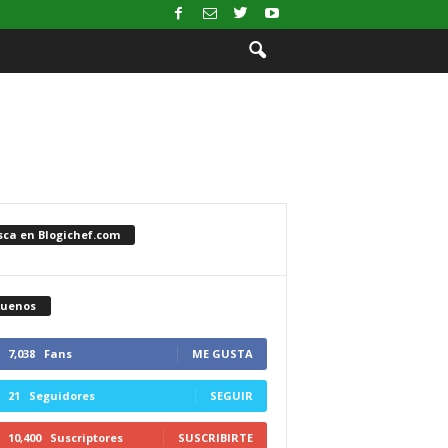
sca en Blogichef.com
guenos
7,038
Fans
ME GUSTA
21
Seguidores
SEGUIR
10,400
Suscriptores
SUSCRIBIRTE