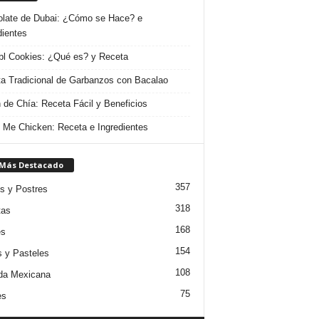
late de Dubai: ¿Cómo se Hace? e
dientes
l Cookies: ¿Qué es? y Receta
a Tradicional de Garbanzos con Bacalao
 de Chía: Receta Fácil y Beneficios
 Me Chicken: Receta e Ingredientes
 Más Destacado
357
s y Postres
318
tas
168
es
154
s y Pasteles
108
da Mexicana
75
es