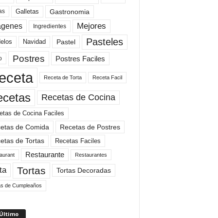
Gastronomia
as
Galletas
Mejores
agenes
Ingredientes
Pasteles
elos
Navidad
Pastel
Postres
Postres Faciles
o
eceta
Receta de Torta
Receta Facil
ecetas
Recetas de Cocina
etas de Cocina Faciles
etas de Comida
Recetas de Postres
etas de Tortas
Recetas Faciles
Restaurante
aurant
Restaurantes
Tortas
ta
Tortas Decoradas
as de Cumpleaños
 Último