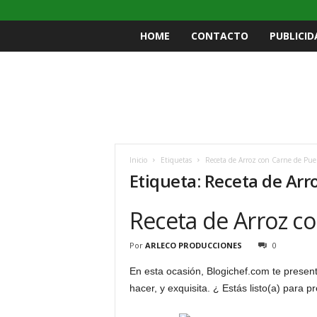
HOME
CONTACTO
PUBLICID
Inicio
Etiquetas
Receta de Arroz con Carne de Pue
Etiqueta: Receta de Arr
Receta de Arroz c
Por
ARLECO PRODUCCIONES
0
En esta ocasión, Blogichef.com te presen
hacer, y exquisita. ¿ Estás listo(a) para p