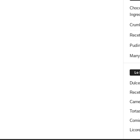
Choco
Ingre
Crumb
Recet
Pudín
Marry
Lo
Dulce
Rece
Carn
Torta
Comi
Licor