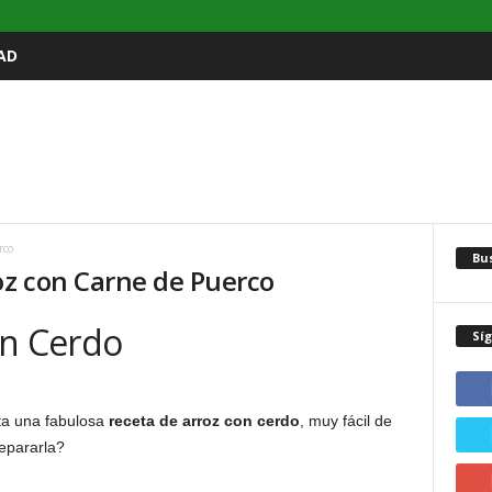
AD
rco
Bu
oz con Carne de Puerco
on Cerdo
Sí
ta una fabulosa
receta de arroz con cerdo
, muy fácil de
repararla?