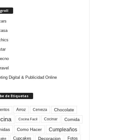
groll
cars
casa
chics
star
tecno
ravel
ting Digital & Publicidad Online
be de Etiquetas
Arroz
entos
Chocolate
Cerveza
cina
Comida
Cocinar
Cocina Facil
Cumpleaños
idas
Como Hacer
Cupcakes
Fotos
Decoracion
cake