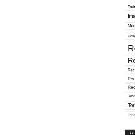
Frut
Im
Mod
Poll
R
R
Rec
Rec
Rec
Rest
Tor
Tort
Lo