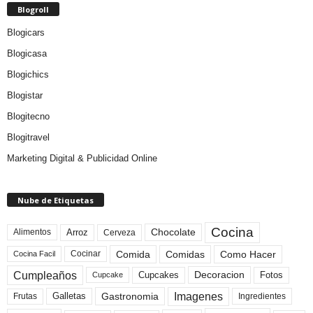
Blogroll
Blogicars
Blogicasa
Blogichics
Blogistar
Blogitecno
Blogitravel
Marketing Digital & Publicidad Online
Nube de Etiquetas
Cocina
Arroz
Alimentos
Chocolate
Cerveza
Comida
Comidas
Como Hacer
Cocinar
Cocina Facil
Cumpleaños
Cupcakes
Fotos
Decoracion
Cupcake
Imagenes
Gastronomia
Frutas
Galletas
Ingredientes