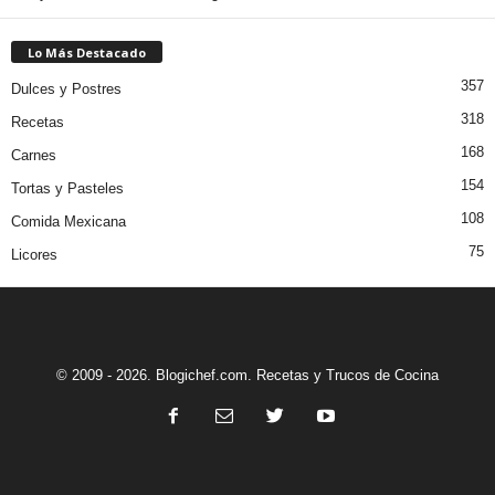
Lo Más Destacado
357
Dulces y Postres
318
Recetas
168
Carnes
154
Tortas y Pasteles
108
Comida Mexicana
75
Licores
© 2009 - 2026. Blogichef.com. Recetas y Trucos de Cocina