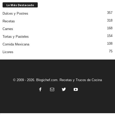
Lo Más Destacado
357
Dulces y Postres
318
Recetas
168
Carnes
154
Tortas y Pasteles
108
Comida Mexicana
75
Licores
© 2009 - 2026. Blogichef.com. Recetas y Trucos de Cocina