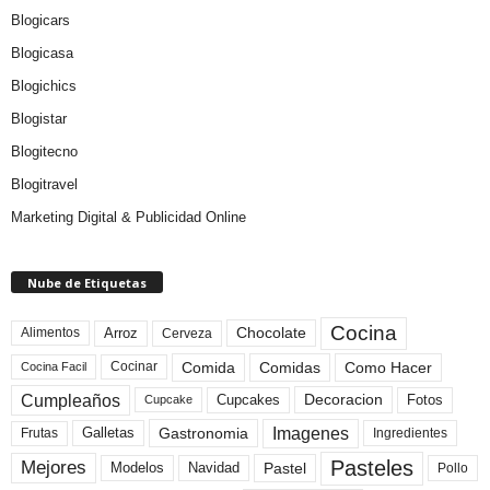
Blogicars
Blogicasa
Blogichics
Blogistar
Blogitecno
Blogitravel
Marketing Digital & Publicidad Online
Nube de Etiquetas
Cocina
Arroz
Alimentos
Chocolate
Cerveza
Comida
Comidas
Como Hacer
Cocinar
Cocina Facil
Cumpleaños
Cupcakes
Fotos
Decoracion
Cupcake
Imagenes
Gastronomia
Frutas
Galletas
Ingredientes
Pasteles
Mejores
Modelos
Navidad
Pastel
Pollo