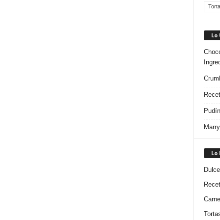
Tort
Lo
Choco
Ingre
Crumb
Recet
Pudín
Marry
Lo
Dulce
Rece
Carn
Torta