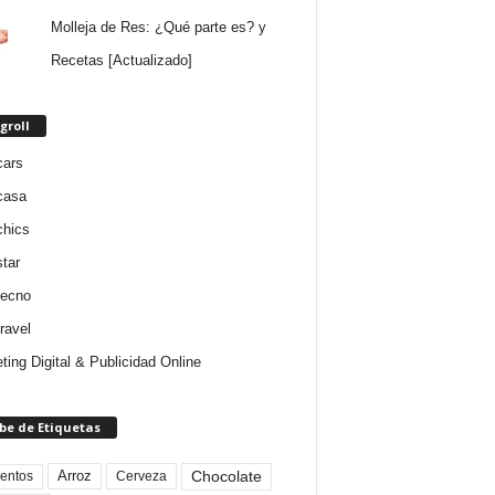
Molleja de Res: ¿Qué parte es? y
Recetas [Actualizado]
groll
cars
casa
chics
star
tecno
ravel
ting Digital & Publicidad Online
be de Etiquetas
Arroz
entos
Chocolate
Cerveza