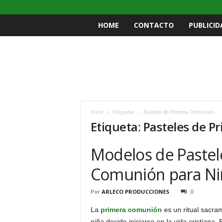
HOME
CONTACTO
PUBLICID
Inicio
Etiquetas
Pasteles de Primera Comunion
Etiqueta: Pasteles de 
Modelos de Pastel
Comunión para Niñ
Por
ARLECO PRODUCCIONES
0
La
primera comunión
es un ritual sacram
niña decide iniciarse en la vida cristiana