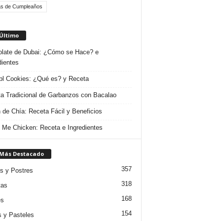
as de Cumpleaños
 Último
late de Dubai: ¿Cómo se Hace? e
dientes
l Cookies: ¿Qué es? y Receta
a Tradicional de Garbanzos con Bacalao
 de Chía: Receta Fácil y Beneficios
 Me Chicken: Receta e Ingredientes
 Más Destacado
357
s y Postres
318
tas
168
es
154
s y Pasteles