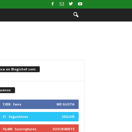
sca en Blogichef.com
guenos
7,038
Fans
ME GUSTA
21
Seguidores
SEGUIR
10,400
Suscriptores
SUSCRIBIRTE