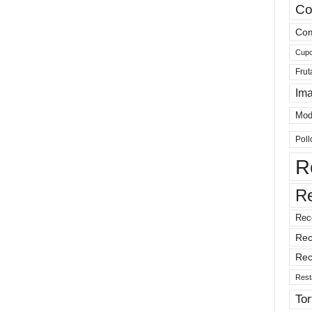
Co
Com
Cup
Frut
Im
Mod
Poll
R
R
Rec
Rec
Rec
Rest
Tor