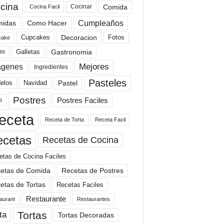
cina
Comida
Cocinar
Cocina Facil
Cumpleaños
idas
Como Hacer
Cupcakes
Fotos
Decoracion
cake
Gastronomia
as
Galletas
Mejores
agenes
Ingredientes
Pasteles
elos
Navidad
Pastel
Postres
Postres Faciles
o
eceta
Receta de Torta
Receta Facil
ecetas
Recetas de Cocina
etas de Cocina Faciles
etas de Comida
Recetas de Postres
etas de Tortas
Recetas Faciles
Restaurante
aurant
Restaurantes
Tortas
ta
Tortas Decoradas