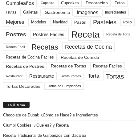
Cumpleaños
Cupcakes
Fotos
Decoracion
Cupcake
Imagenes
Gastronomia
Frutas
Galletas
Ingredientes
Pasteles
Mejores
Modelos
Navidad
Pastel
Pollo
Receta
Postres
Postres Faciles
Receta de Torta
Recetas
Recetas de Cocina
Receta Facil
Recetas de Comida
Recetas de Cocina Faciles
Recetas de Tortas
Recetas de Postres
Recetas Faciles
Tortas
Torta
Restaurante
Restaurant
Restaurantes
Tortas Decoradas
Tortas de Cumpleaños
Lo Último
Chocolate de Dubai: ¿Cómo se Hace? e Ingredientes
Crumbl Cookies: ¿Qué es? y Receta
Receta Tradicional de Garbanzos con Bacalao