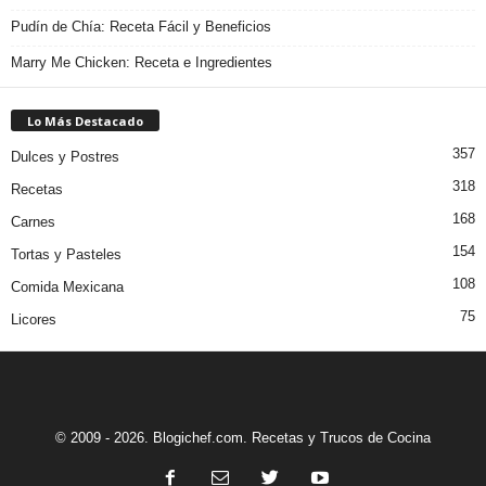
Pudín de Chía: Receta Fácil y Beneficios
Marry Me Chicken: Receta e Ingredientes
Lo Más Destacado
357
Dulces y Postres
318
Recetas
168
Carnes
154
Tortas y Pasteles
108
Comida Mexicana
75
Licores
© 2009 - 2026. Blogichef.com. Recetas y Trucos de Cocina