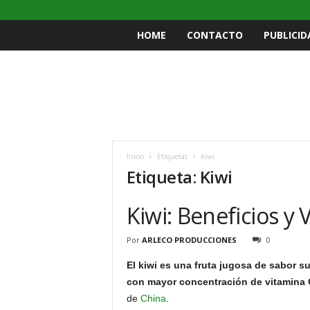
HOME
CONTACTO
PUBLICID
Inicio
Etiquetas
Kiwi
Etiqueta: Kiwi
Kiwi: Beneficios y 
Por
ARLECO PRODUCCIONES
0
El kiwi es una fruta jugosa de sabor s
con mayor concentración de vitamina 
de
China
.