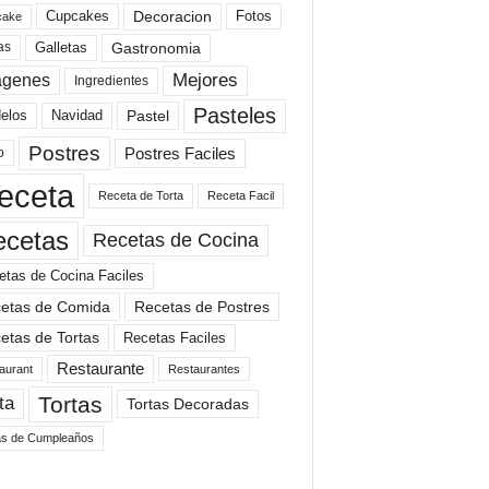
Cupcakes
Fotos
Decoracion
cake
Gastronomia
as
Galletas
Mejores
agenes
Ingredientes
Pasteles
elos
Navidad
Pastel
Postres
Postres Faciles
o
eceta
Receta de Torta
Receta Facil
ecetas
Recetas de Cocina
etas de Cocina Faciles
etas de Comida
Recetas de Postres
etas de Tortas
Recetas Faciles
Restaurante
aurant
Restaurantes
Tortas
ta
Tortas Decoradas
as de Cumpleaños