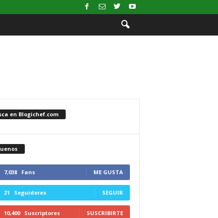
sca en Blogichef.com
guenos
7,038
Fans
ME GUSTA
21
Seguidores
SEGUIR
10,400
Suscriptores
SUSCRIBIRTE