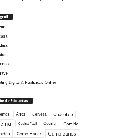
groll
cars
casa
chics
star
tecno
ravel
ting Digital & Publicidad Online
be de Etiquetas
Arroz
entos
Chocolate
Cerveza
cina
Comida
Cocinar
Cocina Facil
Cumpleaños
idas
Como Hacer