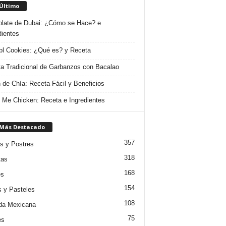
 Último
late de Dubai: ¿Cómo se Hace? e
dientes
l Cookies: ¿Qué es? y Receta
a Tradicional de Garbanzos con Bacalao
 de Chía: Receta Fácil y Beneficios
 Me Chicken: Receta e Ingredientes
 Más Destacado
357
s y Postres
318
tas
168
es
154
s y Pasteles
108
da Mexicana
75
es