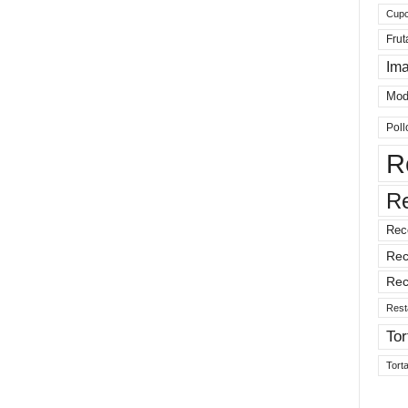
Cup
Frut
Im
Mod
Poll
R
R
Rec
Rec
Rec
Rest
Tor
Tort