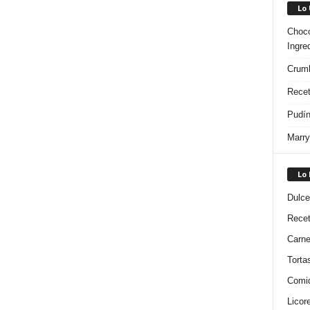
Lo
Choco
Ingre
Crumb
Recet
Pudín
Marry
Lo
Dulce
Rece
Carn
Torta
Comi
Licor