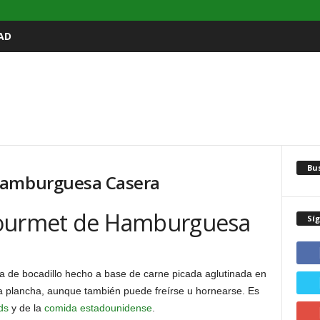
AD
Bu
Hamburguesa Casera
Gourmet de Hamburguesa
Sí
a de bocadillo hecho a base de carne picada aglutinada en
a la plancha, aunque también puede freírse u hornearse. Es
ds
y de la
comida estadounidense
.