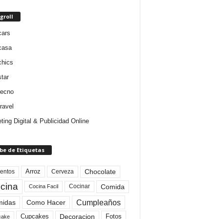
groll
cars
casa
chics
star
tecno
ravel
ting Digital & Publicidad Online
be de Etiquetas
Arroz
entos
Chocolate
Cerveza
cina
Comida
Cocinar
Cocina Facil
Cumpleaños
idas
Como Hacer
Cupcakes
Fotos
Decoracion
cake