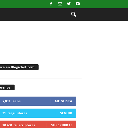
sca en Blogichef.com
guenos
7,038
Fans
ME GUSTA
21
Seguidores
SEGUIR
10,400
Suscriptores
SUSCRIBIRTE