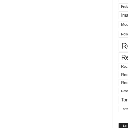
Frut
Im
Mod
Poll
R
R
Rec
Rec
Rec
Rest
Tor
Tort
Lo