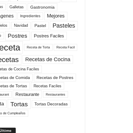
Gastronomia
as
Galletas
Mejores
agenes
Ingredientes
Pasteles
elos
Navidad
Pastel
Postres
Postres Faciles
o
eceta
Receta de Torta
Receta Facil
ecetas
Recetas de Cocina
etas de Cocina Faciles
etas de Comida
Recetas de Postres
etas de Tortas
Recetas Faciles
Restaurante
aurant
Restaurantes
Tortas
ta
Tortas Decoradas
as de Cumpleaños
 Último