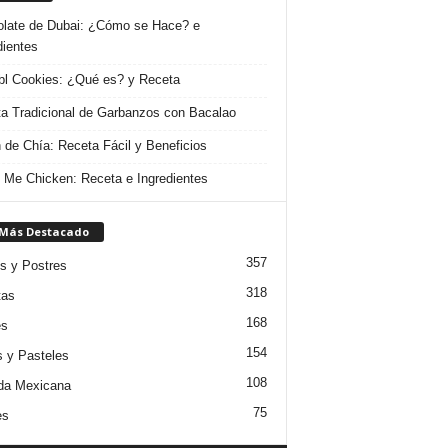
late de Dubai: ¿Cómo se Hace? e
dientes
l Cookies: ¿Qué es? y Receta
a Tradicional de Garbanzos con Bacalao
 de Chía: Receta Fácil y Beneficios
 Me Chicken: Receta e Ingredientes
 Más Destacado
357
s y Postres
318
tas
168
es
154
s y Pasteles
108
da Mexicana
75
es