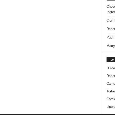
Choco
Ingre
Crumb
Recet
Pudín
Marry
Lo
Dulce
Rece
Carn
Torta
Comi
Licor