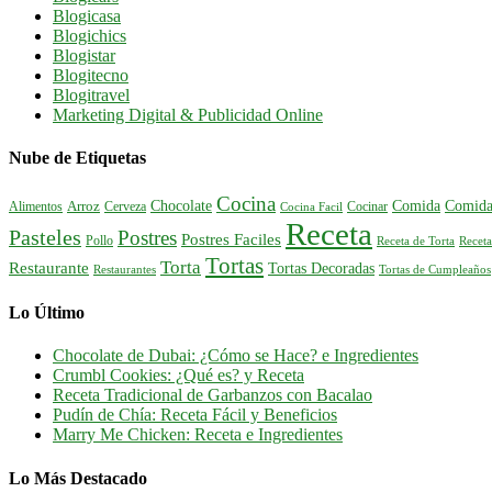
Blogicasa
Blogichics
Blogistar
Blogitecno
Blogitravel
Marketing Digital & Publicidad Online
Nube de Etiquetas
Cocina
Comida
Comida
Chocolate
Alimentos
Arroz
Cerveza
Cocinar
Cocina Facil
Receta
Pasteles
Postres
Postres Faciles
Pollo
Receta de Torta
Receta
Tortas
Torta
Restaurante
Tortas Decoradas
Tortas de Cumpleaños
Restaurantes
Lo Último
Chocolate de Dubai: ¿Cómo se Hace? e Ingredientes
Crumbl Cookies: ¿Qué es? y Receta
Receta Tradicional de Garbanzos con Bacalao
Pudín de Chía: Receta Fácil y Beneficios
Marry Me Chicken: Receta e Ingredientes
Lo Más Destacado