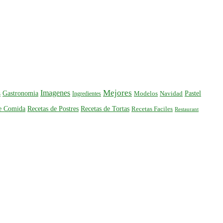
Mejores
Imagenes
Gastronomia
Pastel
s
Ingredientes
Modelos
Navidad
de Comida
Recetas de Postres
Recetas de Tortas
Recetas Faciles
Restaurant