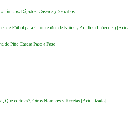
onómicos, Rápidos, Caseros y Sencillos
eles de Fútbol para Cumpleaños de Niños y Adultos (Imágenes) [Actual
ta de Piña Casera Paso a Paso
: ¿Qué corte es?, Otros Nombres y Recetas [Actualizado]