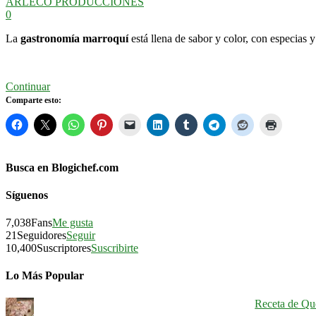
ARLECO PRODUCCIONES
0
La
gastronomía marroquí
está llena de sabor y color, con especias
Continuar
Comparte esto:
Busca en Blogichef.com
Síguenos
7,038
Fans
Me gusta
21
Seguidores
Seguir
10,400
Suscriptores
Suscribirte
Lo Más Popular
Receta de Qu