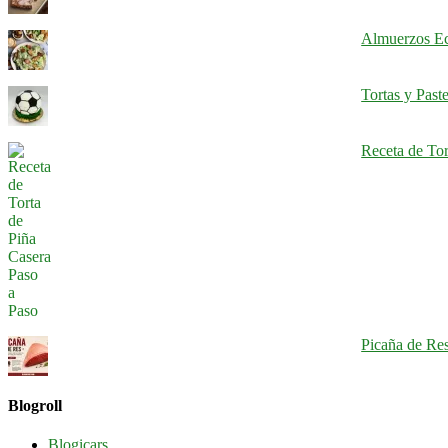
Almuerzos Ec
Tortas y Past
Receta de Tor
Picaña de Res
Blogroll
Blogicars