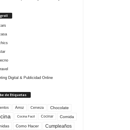
groll
cars
casa
chics
star
tecno
ravel
ting Digital & Publicidad Online
be de Etiquetas
Arroz
entos
Chocolate
Cerveza
cina
Comida
Cocinar
Cocina Facil
Cumpleaños
idas
Como Hacer