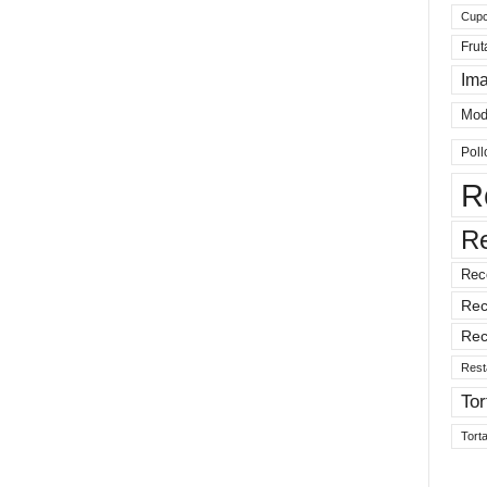
Cup
Frut
Im
Mod
Poll
R
R
Rec
Rec
Rec
Rest
Tor
Tort