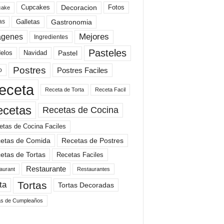
Cupcakes
Fotos
Decoracion
cake
Gastronomia
as
Galletas
Mejores
agenes
Ingredientes
Pasteles
elos
Navidad
Pastel
Postres
Postres Faciles
o
eceta
Receta de Torta
Receta Facil
ecetas
Recetas de Cocina
etas de Cocina Faciles
etas de Comida
Recetas de Postres
etas de Tortas
Recetas Faciles
Restaurante
aurant
Restaurantes
Tortas
ta
Tortas Decoradas
as de Cumpleaños