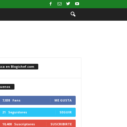
sca en Blogichef.com
guenos
7,038
Fans
ME GUSTA
21
Seguidores
SEGUIR
10,400
Suscriptores
SUSCRIBIRTE