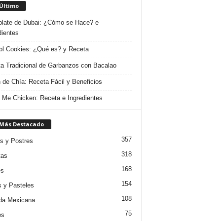
 Último
late de Dubai: ¿Cómo se Hace? e
dientes
l Cookies: ¿Qué es? y Receta
a Tradicional de Garbanzos con Bacalao
 de Chía: Receta Fácil y Beneficios
 Me Chicken: Receta e Ingredientes
 Más Destacado
357
s y Postres
318
tas
168
es
154
s y Pasteles
108
da Mexicana
75
es