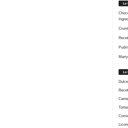
Lo
Choco
Ingre
Crumb
Recet
Pudín
Marry
Lo
Dulce
Rece
Carn
Torta
Comi
Licor