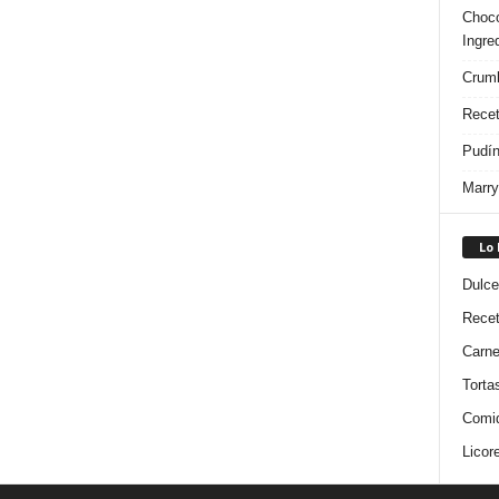
Choco
Ingre
Crumb
Recet
Pudín
Marry
Lo
Dulce
Rece
Carn
Torta
Comi
Licor