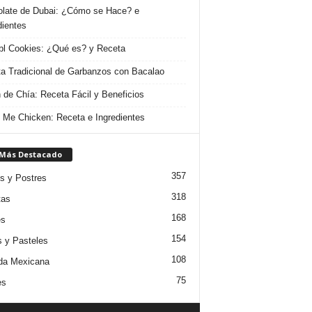
late de Dubai: ¿Cómo se Hace? e
dientes
l Cookies: ¿Qué es? y Receta
a Tradicional de Garbanzos con Bacalao
 de Chía: Receta Fácil y Beneficios
 Me Chicken: Receta e Ingredientes
 Más Destacado
357
s y Postres
318
tas
168
es
154
s y Pasteles
108
da Mexicana
75
es