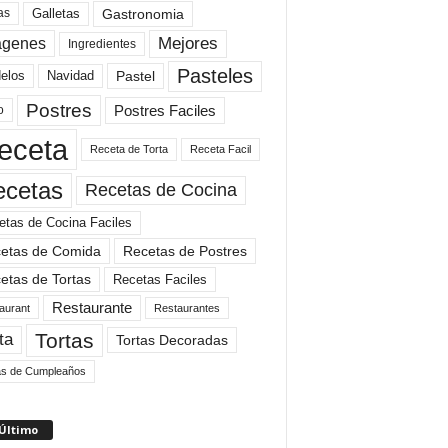
Gastronomia
as
Galletas
Mejores
agenes
Ingredientes
Pasteles
elos
Navidad
Pastel
Postres
Postres Faciles
o
eceta
Receta de Torta
Receta Facil
ecetas
Recetas de Cocina
etas de Cocina Faciles
etas de Comida
Recetas de Postres
etas de Tortas
Recetas Faciles
Restaurante
aurant
Restaurantes
Tortas
ta
Tortas Decoradas
as de Cumpleaños
 Último