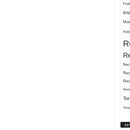
Frut
Im
Mod
Poll
R
R
Rec
Rec
Rec
Rest
Tor
Tort
Lo