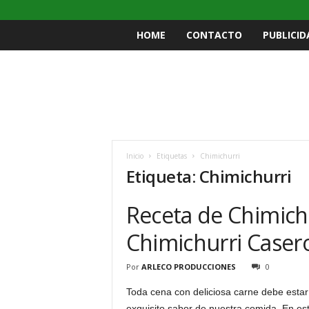
HOME
CONTACTO
PUBLICID
Inicio
Etiquetas
Chimichurri
Etiqueta: Chimichurri
Receta de Chimich
Chimichurri Caser
Por
ARLECO PRODUCCIONES
0
Toda cena con deliciosa carne debe est
exquisito sabor de nuestra comida. En e