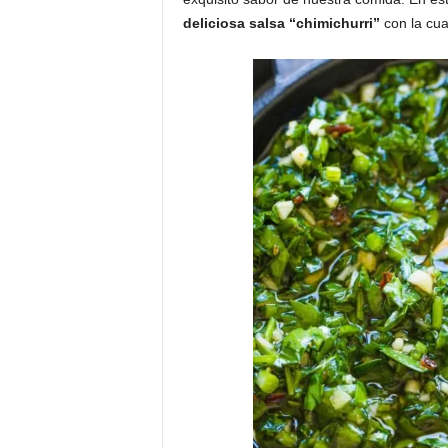
deliciosa salsa “chimichurri”
con la cua