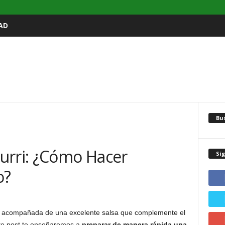
AD
Bu
urri: ¿Cómo Hacer
Sí
o?
ar acompañada de una excelente salsa que complemente el
ste post te enseñaremos a
preparar de manera rápida una