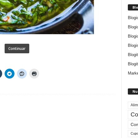
Blo
Blogi
Blogi
Blogi
Blogi
Continuar
Blogi
Blogit
Marke
Nu
Alim
Co
Com
Cup