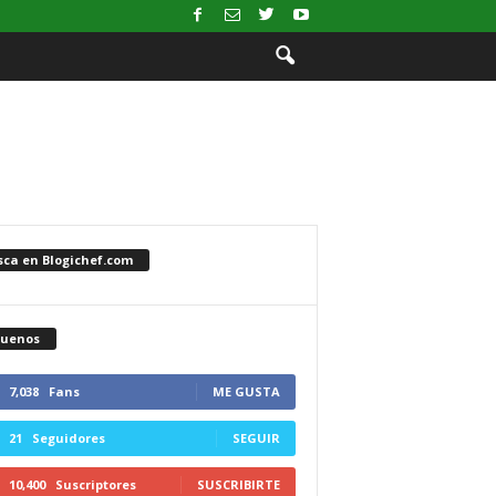
sca en Blogichef.com
guenos
7,038
Fans
ME GUSTA
21
Seguidores
SEGUIR
10,400
Suscriptores
SUSCRIBIRTE