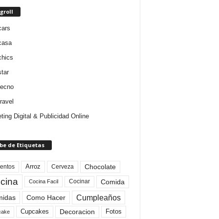
groll
cars
casa
chics
star
tecno
ravel
ting Digital & Publicidad Online
be de Etiquetas
Arroz
entos
Chocolate
Cerveza
cina
Comida
Cocinar
Cocina Facil
Cumpleaños
idas
Como Hacer
Cupcakes
Fotos
Decoracion
cake