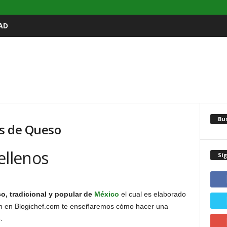
AD
Bu
os de Queso
ellenos
Sí
co, tradicional y popular de
México
el cual es elaborado
ión en Blogichef.com te enseñaremos cómo hacer una
s
.