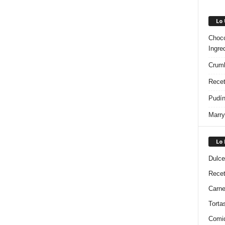
Lo
Choco
Ingre
Crumb
Recet
Pudín
Marry
Lo
Dulce
Rece
Carn
Torta
Comi