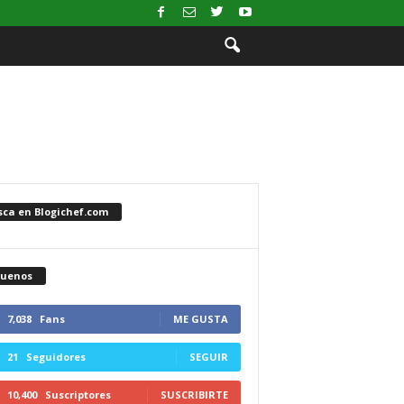
sca en Blogichef.com
guenos
7,038
Fans
ME GUSTA
21
Seguidores
SEGUIR
10,400
Suscriptores
SUSCRIBIRTE