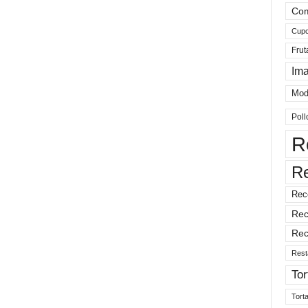
Com
Cup
Frut
Im
Mod
Poll
R
R
Rec
Rec
Rec
Rest
Tor
Tort