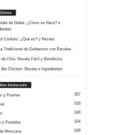
 Último
late de Dubai: ¿Cómo se Hace? e
dientes
l Cookies: ¿Qué es? y Receta
a Tradicional de Garbanzos con Bacalao
 de Chía: Receta Fácil y Beneficios
 Me Chicken: Receta e Ingredientes
 Más Destacado
357
s y Postres
318
tas
168
es
154
s y Pasteles
108
da Mexicana