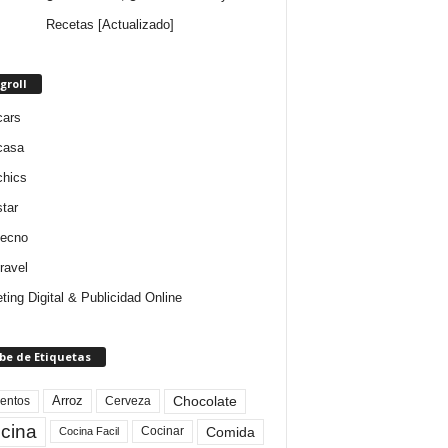
Recetas [Actualizado]
groll
cars
casa
chics
star
tecno
ravel
ting Digital & Publicidad Online
be de Etiquetas
Arroz
entos
Chocolate
Cerveza
cina
Comida
Cocinar
Cocina Facil