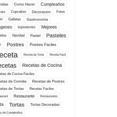
Cumpleaños
idas
Como Hacer
Cupcakes
Fotos
Decoracion
cake
Gastronomia
as
Galletas
Mejores
agenes
Ingredientes
Pasteles
elos
Navidad
Pastel
Postres
Postres Faciles
o
eceta
Receta de Torta
Receta Facil
ecetas
Recetas de Cocina
etas de Cocina Faciles
etas de Comida
Recetas de Postres
etas de Tortas
Recetas Faciles
Restaurante
aurant
Restaurantes
Tortas
ta
Tortas Decoradas
as de Cumpleaños