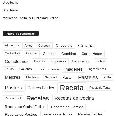
Blogitecno
Blogitravel
Marketing Digital & Publicidad Online
Nube de Etiquetas
Cocina
Arroz
Alimentos
Chocolate
Cerveza
Comida
Comidas
Como Hacer
Cocinar
Cocina Facil
Cumpleaños
Cupcakes
Fotos
Decoracion
Cupcake
Imagenes
Gastronomia
Frutas
Galletas
Ingredientes
Pasteles
Mejores
Modelos
Navidad
Pastel
Pollo
Receta
Postres
Postres Faciles
Receta de Torta
Recetas
Recetas de Cocina
Receta Facil
Recetas de Comida
Recetas de Cocina Faciles
Recetas de Tortas
Recetas de Postres
Recetas Faciles