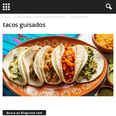
Inicio
¿Cómo Preparar Tacos Guisados Económicos?
tacos guisados
tacos guisados
Busca en Blogichef.com