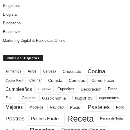
Blogichics
Blogistar
Blogitecno
Blogitravel
Marketing Digital & Publicidad Online
Nube de Etiquetas
Cocina
Arroz
Alimentos
Chocolate
Cerveza
Comida
Comidas
Como Hacer
Cocinar
Cocina Facil
Cumpleaños
Cupcakes
Fotos
Decoracion
Cupcake
Imagenes
Gastronomia
Frutas
Galletas
Ingredientes
Pasteles
Mejores
Modelos
Navidad
Pastel
Pollo
Receta
Postres
Postres Faciles
Receta de Torta