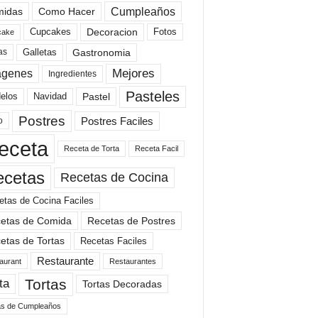
Cumpleaños
idas
Como Hacer
Cupcakes
Fotos
Decoracion
cake
Gastronomia
as
Galletas
Mejores
agenes
Ingredientes
Pasteles
elos
Navidad
Pastel
Postres
Postres Faciles
o
eceta
Receta de Torta
Receta Facil
ecetas
Recetas de Cocina
etas de Cocina Faciles
etas de Comida
Recetas de Postres
etas de Tortas
Recetas Faciles
Restaurante
aurant
Restaurantes
Tortas
ta
Tortas Decoradas
as de Cumpleaños