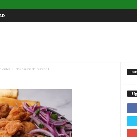
AD
dientes
chicharron de pescado3
Bu
3
Sí