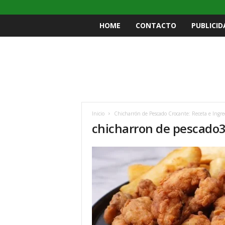
HOME
CONTACTO
PUBLICID
Inicio
Chicharrón de Pescado Crocante: Receta e Ingre
chicharron de pescado