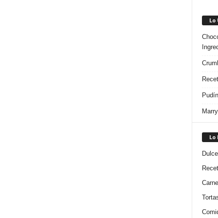
Lo
Choco
Ingre
Crumb
Recet
Pudín
Marry
Lo
Dulce
Rece
Carn
Torta
Comi