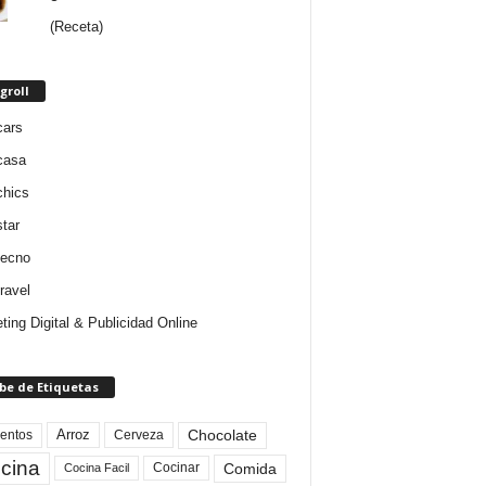
(Receta)
groll
cars
casa
chics
star
tecno
ravel
ting Digital & Publicidad Online
be de Etiquetas
Arroz
entos
Chocolate
Cerveza
cina
Comida
Cocinar
Cocina Facil