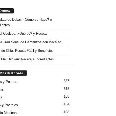
 Último
late de Dubai: ¿Cómo se Hace? e
dientes
l Cookies: ¿Qué es? y Receta
a Tradicional de Garbanzos con Bacalao
 de Chía: Receta Fácil y Beneficios
 Me Chicken: Receta e Ingredientes
 Más Destacado
357
s y Postres
318
tas
168
es
154
s y Pasteles
108
da Mexicana