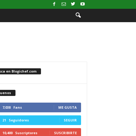
sca en Blogichef.com
guenos
7,038
Fans
ME GUSTA
21
Seguidores
SEGUIR
10,400
Suscriptores
SUSCRIBIRTE