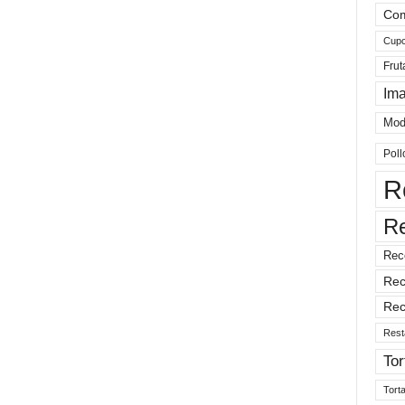
Com
Cup
Frut
Im
Mod
Poll
R
R
Rec
Rec
Rec
Rest
Tor
Tort