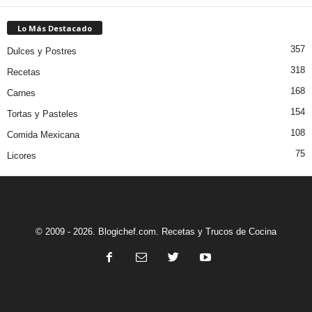
Lo Más Destacado
357
Dulces y Postres
318
Recetas
168
Carnes
154
Tortas y Pasteles
108
Comida Mexicana
75
Licores
© 2009 - 2026. Blogichef.com. Recetas y Trucos de Cocina