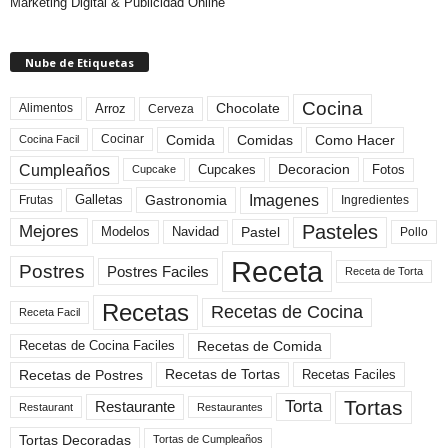
Marketing Digital & Publicidad Online
Nube de Etiquetas
Cocina
Arroz
Alimentos
Chocolate
Cerveza
Comida
Comidas
Como Hacer
Cocinar
Cocina Facil
Cumpleaños
Cupcakes
Fotos
Decoracion
Cupcake
Imagenes
Gastronomia
Frutas
Galletas
Ingredientes
Pasteles
Mejores
Modelos
Navidad
Pastel
Pollo
Receta
Postres
Postres Faciles
Receta de Torta
Recetas
Recetas de Cocina
Receta Facil
Recetas de Comida
Recetas de Cocina Faciles
Recetas de Tortas
Recetas de Postres
Recetas Faciles
Tortas
Torta
Restaurante
Restaurant
Restaurantes
Tortas Decoradas
Tortas de Cumpleaños