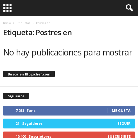
Inicio
Etiquetas
Postres en
Etiqueta: Postres en
No hay publicaciones para mostrar
Busca en Blogichef.com
Síguenos
7,038
Fans
ME GUSTA
21
Seguidores
SEGUIR
10,400
Suscriptores
SUSCRIBIRTE