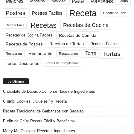
Pasteles
Mejores
Modelos
Navidad
Pastel
Pollo
Receta
Postres
Postres Faciles
Receta de Torta
Recetas
Recetas de Cocina
Receta Facil
Recetas de Comida
Recetas de Cocina Faciles
Recetas de Tortas
Recetas de Postres
Recetas Faciles
Tortas
Torta
Restaurante
Restaurant
Restaurantes
Tortas Decoradas
Tortas de Cumpleaños
Lo Último
Chocolate de Dubai: ¿Cómo se Hace? e Ingredientes
Crumbl Cookies: ¿Qué es? y Receta
Receta Tradicional de Garbanzos con Bacalao
Pudín de Chía: Receta Fácil y Beneficios
Marry Me Chicken: Receta e Ingredientes