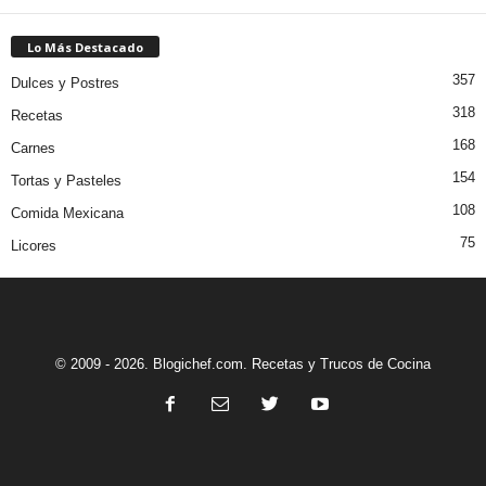
Lo Más Destacado
357
Dulces y Postres
318
Recetas
168
Carnes
154
Tortas y Pasteles
108
Comida Mexicana
75
Licores
© 2009 - 2026. Blogichef.com. Recetas y Trucos de Cocina