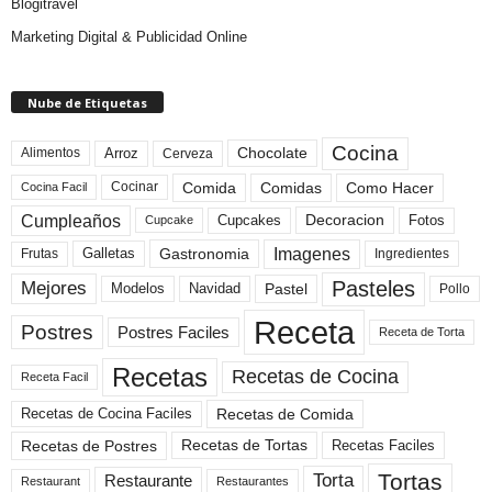
Blogitravel
Marketing Digital & Publicidad Online
Nube de Etiquetas
Cocina
Arroz
Alimentos
Chocolate
Cerveza
Comida
Comidas
Como Hacer
Cocinar
Cocina Facil
Cumpleaños
Cupcakes
Fotos
Decoracion
Cupcake
Imagenes
Gastronomia
Frutas
Galletas
Ingredientes
Pasteles
Mejores
Modelos
Navidad
Pastel
Pollo
Receta
Postres
Postres Faciles
Receta de Torta
Recetas
Recetas de Cocina
Receta Facil
Recetas de Comida
Recetas de Cocina Faciles
Recetas de Tortas
Recetas de Postres
Recetas Faciles
Tortas
Torta
Restaurante
Restaurant
Restaurantes