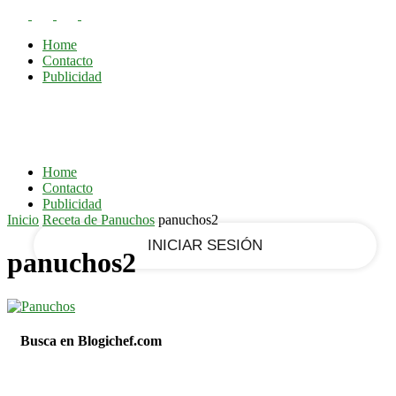
RECUPERACIÓN DE CONTRASEÑA
REGISTRARSE
Home
¡Bienvenido!
Contacto
Publicidad
Ingrese a su cuenta
tu nombre de usuario
Home
Contacto
tu contraseña
Publicidad
Inicio
Receta de Panuchos
panuchos2
panuchos2
¿Olvidaste tu contraseña?
Busca en Blogichef.com
Recupera tu contraseña