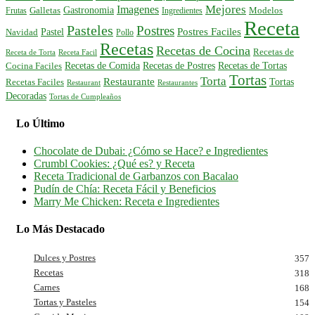
Mejores
Imagenes
Gastronomia
Frutas
Galletas
Ingredientes
Modelos
Receta
Pasteles
Postres
Postres Faciles
Pastel
Navidad
Pollo
Recetas
Recetas de Cocina
Recetas de
Receta de Torta
Receta Facil
Recetas de Comida
Recetas de Postres
Recetas de Tortas
Cocina Faciles
Tortas
Torta
Restaurante
Tortas
Recetas Faciles
Restaurant
Restaurantes
Decoradas
Tortas de Cumpleaños
Lo Último
Chocolate de Dubai: ¿Cómo se Hace? e Ingredientes
Crumbl Cookies: ¿Qué es? y Receta
Receta Tradicional de Garbanzos con Bacalao
Pudín de Chía: Receta Fácil y Beneficios
Marry Me Chicken: Receta e Ingredientes
Lo Más Destacado
Dulces y Postres
357
Recetas
318
Carnes
168
Tortas y Pasteles
154