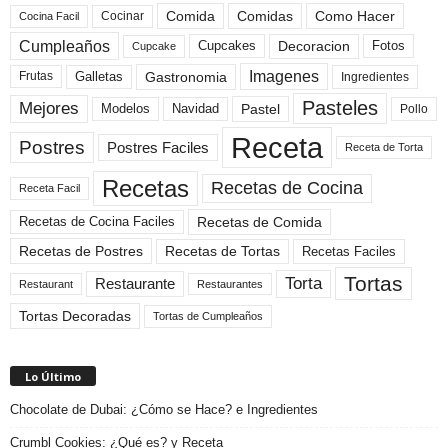
Comida
Comidas
Como Hacer
Cocinar
Cocina Facil
Cumpleaños
Cupcakes
Fotos
Decoracion
Cupcake
Imagenes
Gastronomia
Frutas
Galletas
Ingredientes
Pasteles
Mejores
Modelos
Navidad
Pastel
Pollo
Receta
Postres
Postres Faciles
Receta de Torta
Recetas
Recetas de Cocina
Receta Facil
Recetas de Comida
Recetas de Cocina Faciles
Recetas de Tortas
Recetas de Postres
Recetas Faciles
Tortas
Torta
Restaurante
Restaurant
Restaurantes
Tortas Decoradas
Tortas de Cumpleaños
Lo Último
Chocolate de Dubai: ¿Cómo se Hace? e Ingredientes
Crumbl Cookies: ¿Qué es? y Receta