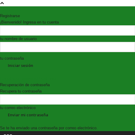
Registrarse
¡Bienvenido! Ingresa en tu cuenta
tu nombre de usuario
tu contraseña
Forgot your password? Get help
Recuperación de contraseña
Recupera tu contraseña
tu correo electrónico
Se te ha enviado una contraseña por correo electrónico.