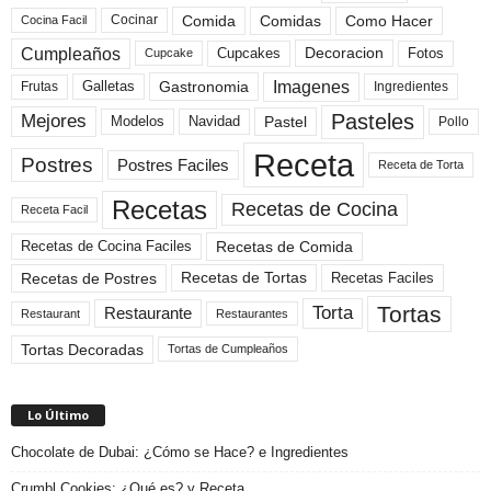
Comida
Comidas
Como Hacer
Cocinar
Cocina Facil
Cumpleaños
Cupcakes
Fotos
Decoracion
Cupcake
Imagenes
Gastronomia
Frutas
Galletas
Ingredientes
Pasteles
Mejores
Modelos
Navidad
Pastel
Pollo
Receta
Postres
Postres Faciles
Receta de Torta
Recetas
Recetas de Cocina
Receta Facil
Recetas de Comida
Recetas de Cocina Faciles
Recetas de Tortas
Recetas de Postres
Recetas Faciles
Tortas
Torta
Restaurante
Restaurant
Restaurantes
Tortas Decoradas
Tortas de Cumpleaños
Lo Último
Chocolate de Dubai: ¿Cómo se Hace? e Ingredientes
Crumbl Cookies: ¿Qué es? y Receta